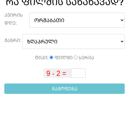
ᲠᲐ ᲤᲘᲚᲛᲘᲡ ᲡᲐᲜᲐᲮᲐᲕᲐᲓ?
ᲙᲕᲘᲠᲘᲡ
ᲓᲦᲔ:
ᲟᲐᲜᲠᲘ:
ᲢᲘᲞᲘ:
ᲤᲘᲚᲛᲘ
ᲡᲔᲠᲘᲐ
ᲒᲐᲛᲝᲤᲔᲜᲐ